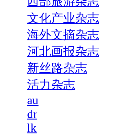
西部旅游杂志
文化产业杂志
海外文摘杂志
河北画报杂志
新丝路杂志
活力杂志
au
dr
lk