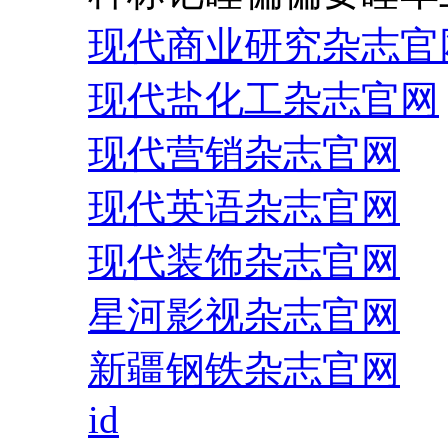
现代商业研究杂志官
现代盐化工杂志官网
现代营销杂志官网
现代英语杂志官网
现代装饰杂志官网
星河影视杂志官网
新疆钢铁杂志官网
id