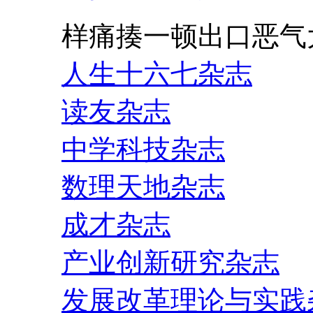
样痛揍一顿出口恶气
人生十六七杂志
读友杂志
中学科技杂志
数理天地杂志
成才杂志
产业创新研究杂志
发展改革理论与实践