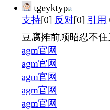
tgeyktyp
支持
[0]
反对
[0]
引用
豆腐摊前顾昭忍不住
agm官网
agm官网
agm官网
agm官网
agm官网