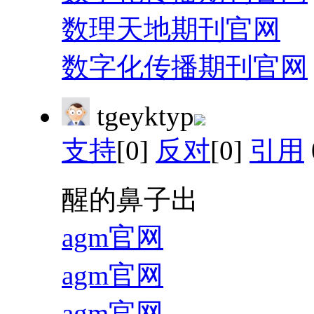
数理天地期刊官网
数字化传播期刊官网
tgeyktyp
支持
[0]
反对
[0]
引用
醒的鼻子出
agm官网
agm官网
agm官网