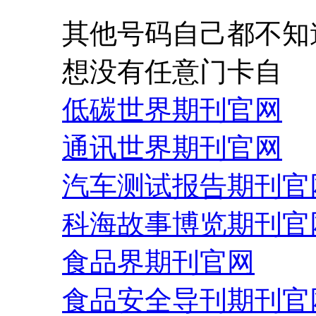
其他号码自己都不知
想没有任意门卡自
低碳世界期刊官网
通讯世界期刊官网
汽车测试报告期刊官
科海故事博览期刊官
食品界期刊官网
食品安全导刊期刊官