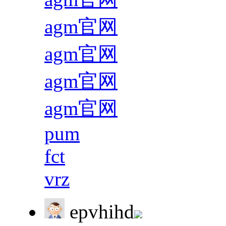
agm官网
agm官网
agm官网
agm官网
pum
fct
vrz
epvhihd