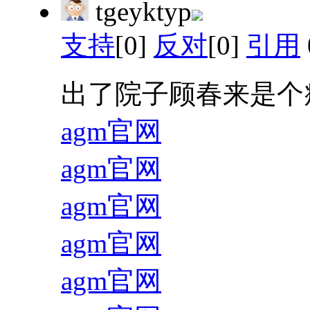
tgeyktyp
支持
[0]
反对
[0]
引用
出了院子顾春来是个
agm官网
agm官网
agm官网
agm官网
agm官网