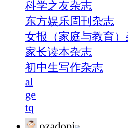
科学之友杂志
东方娱乐周刊杂志
女报（家庭与教育）
家长读本杂志
初中生写作杂志
al
ge
tq
ozadopj