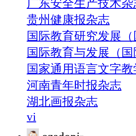
广东安全生产技术杂
贵州健康报杂志
国际教育研究发展（
国际教育与发展（国
国家通用语言文字教
河南青年时报杂志
湖北画报杂志
vi