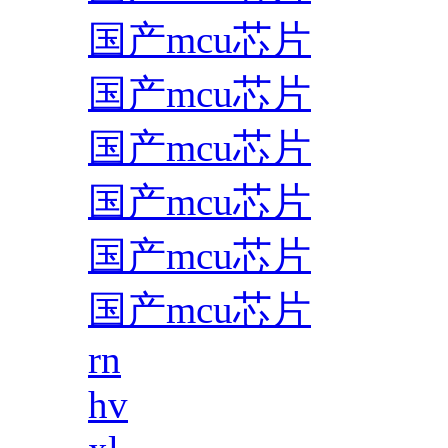
国产mcu芯片
国产mcu芯片
国产mcu芯片
国产mcu芯片
国产mcu芯片
国产mcu芯片
rn
hv