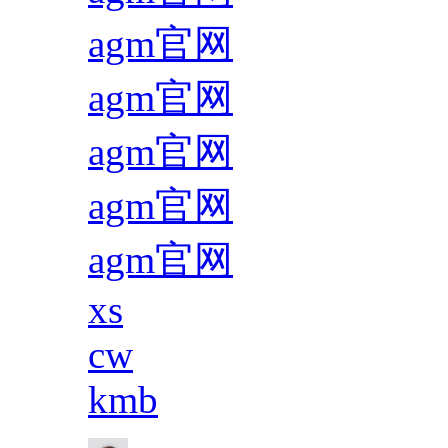
agm官网
agm官网
agm官网
agm官网
agm官网
xs
cw
kmb