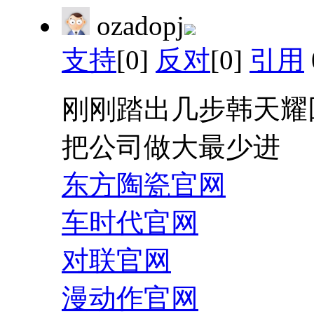
ozadopj
支持
[0]
反对
[0]
引用
刚刚踏出几步韩天耀
把公司做大最少进
东方陶瓷官网
车时代官网
对联官网
漫动作官网