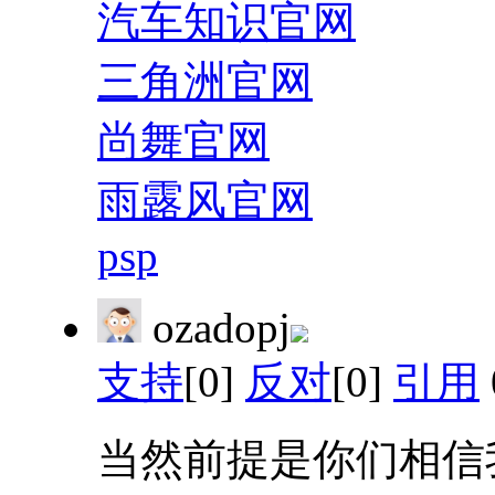
汽车知识官网
三角洲官网
尚舞官网
雨露风官网
psp
ozadopj
支持
[0]
反对
[0]
引用
当然前提是你们相信