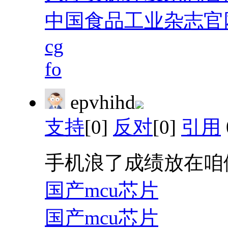
中国食品工业杂志官
cg
fo
epvhihd
支持
[0]
反对
[0]
引用
手机浪了成绩放在咱
国产mcu芯片
国产mcu芯片