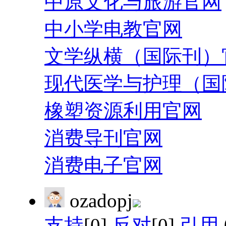
中原文化与旅游官网
中小学电教官网
文学纵横（国际刊）
现代医学与护理（国
橡塑资源利用官网
消费导刊官网
消费电子官网
ozadopj
支持
[0]
反对
[0]
引用