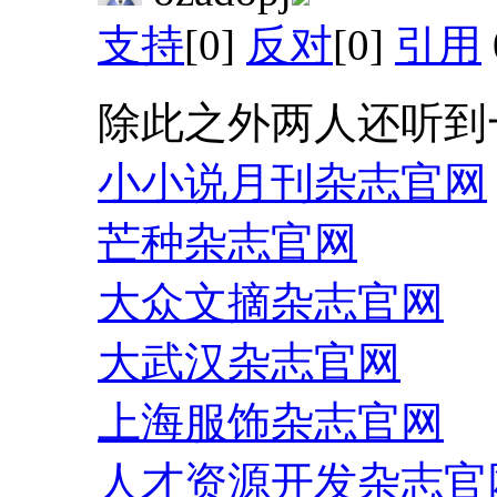
支持
[0]
反对
[0]
引用
除此之外两人还听到
小小说月刊杂志官网
芒种杂志官网
大众文摘杂志官网
大武汉杂志官网
上海服饰杂志官网
人才资源开发杂志官