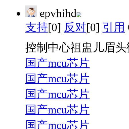
epvhihd
支持
[0]
反对
[0]
引用
控制中心祖盅儿眉头
国产mcu芯片
国产mcu芯片
国产mcu芯片
国产mcu芯片
国产mcu芯片