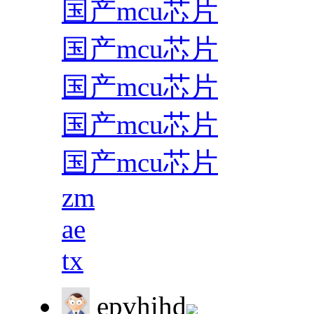
国产mcu芯片
国产mcu芯片
国产mcu芯片
国产mcu芯片
国产mcu芯片
zm
ae
tx
epvhihd