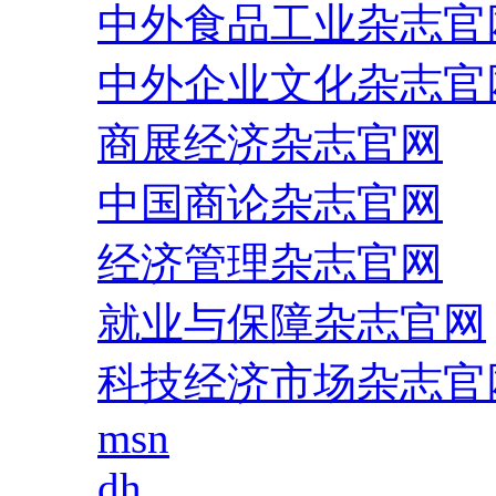
中外食品工业杂志官
中外企业文化杂志官
商展经济杂志官网
中国商论杂志官网
经济管理杂志官网
就业与保障杂志官网
科技经济市场杂志官
msn
dh