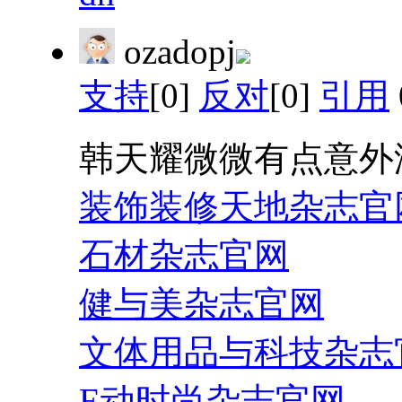
ozadopj
支持
[0]
反对
[0]
引用
韩天耀微微有点意外
装饰装修天地杂志官
石材杂志官网
健与美杂志官网
文体用品与科技杂志
E动时尚杂志官网