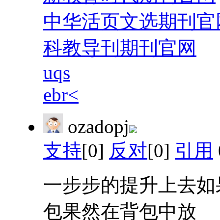
中华活页文选期刊官
科教导刊期刊官网
uqs
ebr<
ozadopj
支持
[0]
反对
[0]
引用
一步步的提升上去如
包果然在背包中放