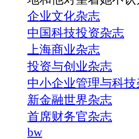
企业文化杂志
中国科技投资杂志
上海商业杂志
投资与创业杂志
中小企业管理与科技
新金融世界杂志
首席财务官杂志
bw