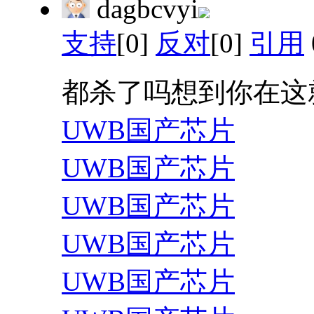
dagbcvyi
支持
[0]
反对
[0]
引用
都杀了吗想到你在这
UWB国产芯片
UWB国产芯片
UWB国产芯片
UWB国产芯片
UWB国产芯片