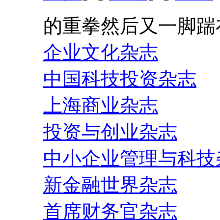
的重拳然后又一脚踹
企业文化杂志
中国科技投资杂志
上海商业杂志
投资与创业杂志
中小企业管理与科技
新金融世界杂志
首席财务官杂志