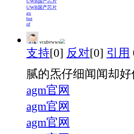
UWB国产芯片
UWB国产芯片
gx
but
qf
vcubvwws
支持
[0]
反对
[0]
引用
腻的炁仔细闻闻却好
agm官网
agm官网
agm官网