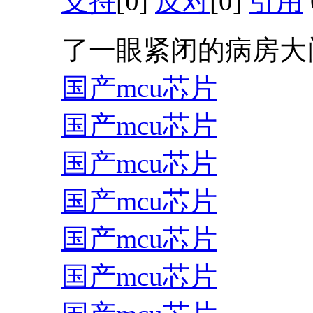
支持
[0]
反对
[0]
引用
了一眼紧闭的病房大
国产mcu芯片
国产mcu芯片
国产mcu芯片
国产mcu芯片
国产mcu芯片
国产mcu芯片