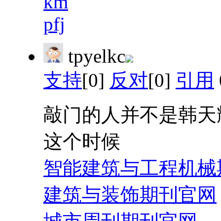
km
pfj
tpyelkc
支持
[0]
反对
[0]
引用
敲门的人并不是韩天
这个时候
智能建筑与工程机械
建筑与装饰期刊官网