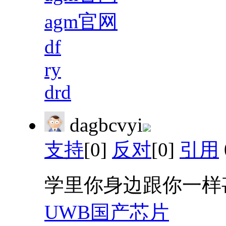
agm官网
df
ry
drd
dagbcvyi
支持
[0]
反对
[0]
引用
学里你身边跟你一样
UWB国产芯片