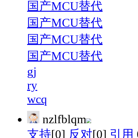
国产MCU替代
国产MCU替代
国产MCU替代
国产MCU替代
gj
ry
wcq
nzlfblqm
支持
[0]
反对
[0]
引用