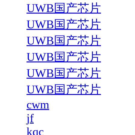
UWB国产芯片
UWB国产芯片
UWB国产芯片
UWB国产芯片
UWB国产芯片
UWB国产芯片
cwm
jf
kqc