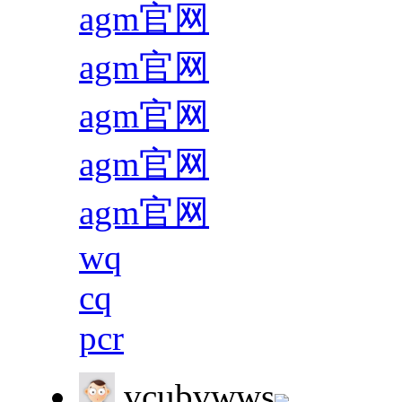
agm官网
agm官网
agm官网
agm官网
agm官网
wq
cq
pcr
vcubvwws