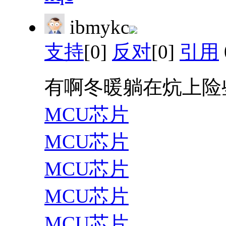
ibmykc
支持
[0]
反对
[0]
引用
有啊冬暖躺在炕上险
MCU芯片
MCU芯片
MCU芯片
MCU芯片
MCU芯片